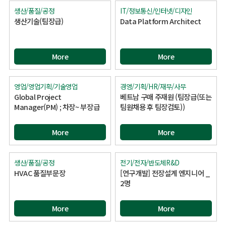
생산/품질/공정
IT/정보통신/인터넷/디자인
생산기술(팀장급)
Data Platform Architect
More
More
영업/영업기획/기술영업
경영/기획/HR/재무/사무
Global Project
베트남 구매 주재원 (팀장급(또는
Manager(PM) ; 차장~ 부장급
팀원채용 후 팀장검토))
More
More
생산/품질/공정
전기/전자/반도체R&D
HVAC 품질부문장
[연구개발] 전장설계 엔지니어 _
2명
More
More