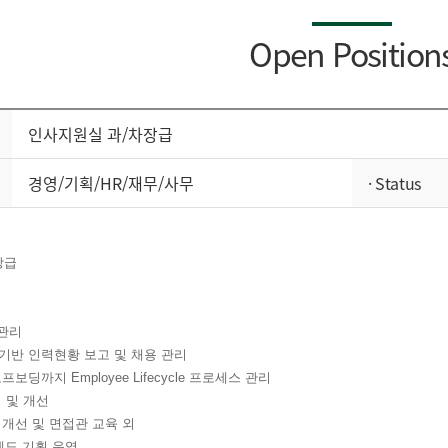
Open Position
인사지원실 과/차장급
경영/기획/HR/재무/사무
· Status
장급
력관리
반 인력현황 보고 및 채용 관리
딩까지 Employee Lifecycle 프로세스 관리
 및 개선
개선 및 면접관 교육 외
제도 기획 운영