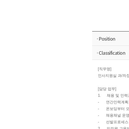
· Position
· Classification
[직무명]
인사지원실 과/차
[담당 업무]
1. 채용 및 인
- 연간인력계획기
- 온보딩부터 오프보
- 채용채널 운영
- 선발프로세스 
2. 임직원 교육