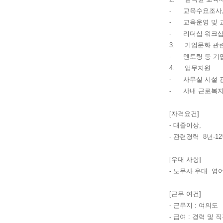
- 교육수요조사,
- 교육운영 및 
- 리더십 워크샵
3. 기업문화 관
- 멘토링 등 기업
4. 업무지원
- 사무실 시설 관
- 사내 근로복지
[자격요건]
- 대졸이상,
- 관련경력 8년-1
[우대 사항]
- 노무사 우대 영
[근무 여건]
- 근무지 : 여의도
- 급여 : 경력 및