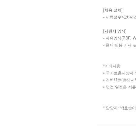
[채용 절차]
- 서류접수>1차면
[지원서 양식]
- 자유양식(PDF, 
- 현재 연봉 기재 
*기타사항
• 국가보훈대상자
• 경력/학력증명서
• 면접 일정은 서
* 담당자: 박효순이사 / 