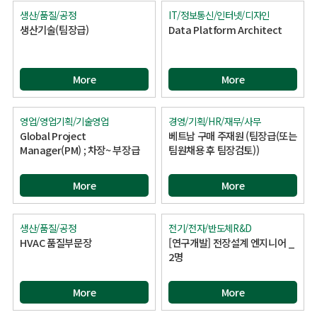
생산/품질/공정
IT/정보통신/인터넷/디자인
생산기술(팀장급)
Data Platform Architect
More
More
영업/영업기획/기술영업
경영/기획/HR/재무/사무
Global Project
베트남 구매 주재원 (팀장급(또는
Manager(PM) ; 차장~ 부장급
팀원채용 후 팀장검토))
More
More
생산/품질/공정
전기/전자/반도체R&D
HVAC 품질부문장
[연구개발] 전장설계 엔지니어 _
2명
More
More