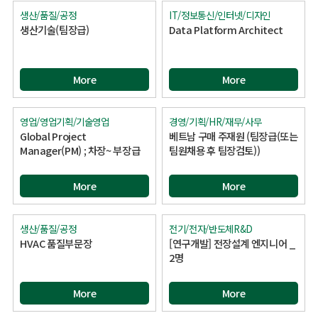
생산/품질/공정
IT/정보통신/인터넷/디자인
생산기술(팀장급)
Data Platform Architect
More
More
영업/영업기획/기술영업
경영/기획/HR/재무/사무
Global Project
베트남 구매 주재원 (팀장급(또는
Manager(PM) ; 차장~ 부장급
팀원채용 후 팀장검토))
More
More
생산/품질/공정
전기/전자/반도체R&D
HVAC 품질부문장
[연구개발] 전장설계 엔지니어 _
2명
More
More