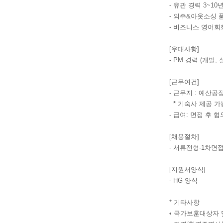
- 유관 경력 3~10
- 외주&아웃소싱 품질,
- 비즈니스 영어회
[우대사항]
- PM 경력 (개발,
[근무여건]
- 근무지 : 예산공
* 기숙사 제공 가
- 급여: 면접 후 협
[채용절차]
- 서류전형-1차면
[지원서양식]
- HG 양식
* 기타사항
• 국가보훈대상자