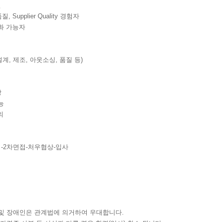
년
 Supplier Quality 경험자
화 가능자
 설계, 제조, 아웃소싱, 품질 등)
장
능
의
접-2차면접-처우협상-입사
 및 장애인은 관계법에 의거하여 우대합니다.