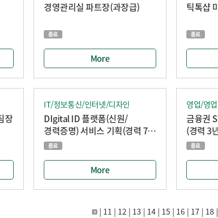
경영관리실 파트장(과장급)
More
IT/정보통신/인터넷/디자인
영업/영
팀장
DIgital ID 플랫폼(신원/
금융권 
경력증명) 서비스 기획(경력 7년
(경력 3
이상)
More
|
11
|
12
|
13
|
14
|
15
|
16
|
17
|
18